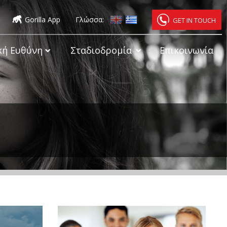
Gorilla App
Γλώσσα:
GET IN TOUCH
κή Ευθύνη
Σταδιοδρομία
Επικοινωνία