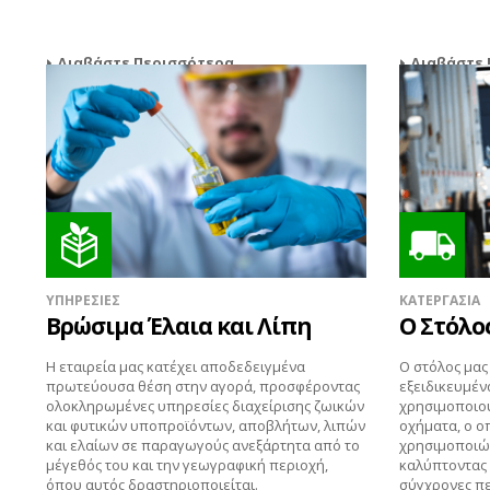
Διαβάστε Περισσότερα
Διαβάστε 
ΥΠΗΡΕΣΙΕΣ
ΚΑΤΕΡΓΑΣΙΑ
Βρώσιμα Έλαια και Λίπη
Ο Στόλο
Η εταιρεία μας κατέχει αποδεδειγμένα
Ο στόλος μα
πρωτεύουσα θέση στην αγορά, προσφέροντας
εξειδικευμέν
ολοκληρωμένες υπηρεσίες διαχείρισης ζωικών
χρησιμοποιο
και φυτικών υποπροϊόντων, αποβλήτων, λιπών
οχήματα, ο ο
και ελαίων σε παραγωγούς ανεξάρτητα από το
χρησιμοποιών
μέγεθός του και την γεωγραφική περιοχή,
καλύπτοντας 
όπου αυτός δραστηριοποιείται.
σύγχρονες πε