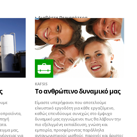
Διαβάστε Περισσότερα
KAFSIS
ς
Το ανθρώπινο δυναμικό μας
ουμε
Είμαστε υπερήφανοι που αποτελούμε
ελκυστικό εργοδότη για κάθε εργαζόμενο,
ποπροϊόντα,
καθώς επενδύουμε συνεχώς στο έμψυχο
 πηγή
δυναμικό μας εγγυώμενοι πως θα λάβουν την
ατα.
πιο εξελιγμένη εκπαίδευση, γνώση και
ειγμα μας,
εμπειρία, προσφέροντας παράλληλα
νέργειας για
ανταγωνιστικούς μισθούς, παροχές και άριστες