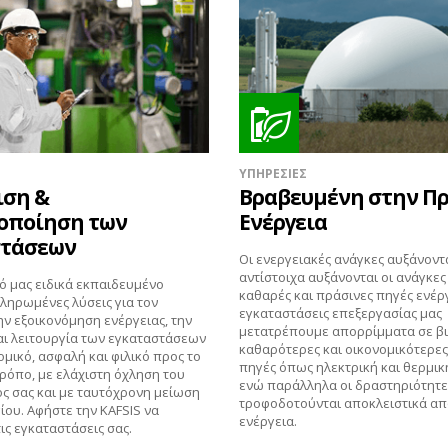
ΥΠΗΡΕΣΙΕΣ
ιση &
Βραβευμένη στην Π
οποίηση των
Ενέργεια
στάσεων
Οι ενεργειακές ανάγκες αυξάνοντα
αντίστοιχα αυξάνονται οι ανάγκες 
 μας ειδικά εκπαιδευμένο
καθαρές και πράσινες πηγές ενέργ
ληρωμένες λύσεις για τον
εγκαταστάσεις επεξεργασίας μας
ην εξοικονόμηση ενέργειας, την
μετατρέπουμε απορρίμματα σε βι
ι λειτουργία των εγκαταστάσεων
καθαρότερες και οικονομικότερες
ομικό, ασφαλή και φιλικό προς το
πηγές όπως ηλεκτρική και θερμικ
ρόπο, με ελάχιστη όχληση του
ενώ παράλληλα οι δραστηριότητε
 σας και με ταυτόχρονη μείωση
τροφοδοτούνται αποκλειστικά απ
ίου. Αφήστε την KAFSIS να
ενέργεια.
τις εγκαταστάσεις σας.