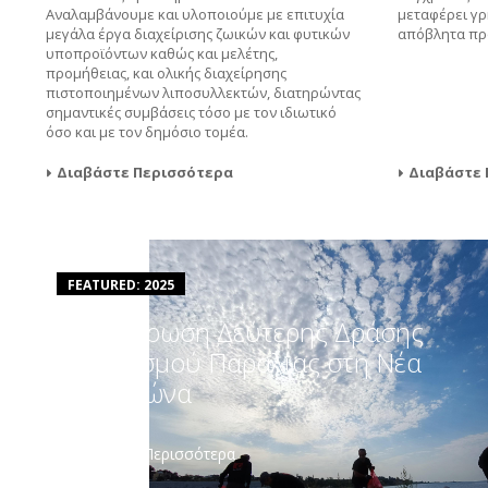
Αναλαμβάνουμε και υλοποιούμε με επιτυχία
μεταφέρει γρ
μεγάλα έργα διαχείρισης ζωικών και φυτικών
απόβλητα προ
υποπροϊόντων καθώς και μελέτης,
προμήθειας, και ολικής διαχείρησης
πιστοποιημένων λιποσυλλεκτών, διατηρώντας
σημαντικές συμβάσεις τόσο με τον ιδιωτικό
όσο και με τον δημόσιο τομέα.
Διαβάστε Περισσότερα
Διαβάστε 
FEATURED: 2025
Ολοκλήρωση Δεύτερης Δράσης
Καθαρισμού Παραλίας στη Νέα
Μηχανιώνα
Διαβάστε Περισσότερα