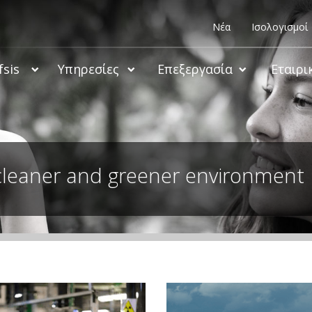
Νέα
Ισολογισμοί
fsis
Υπηρεσίες
Επεξεργασία
Εταιρι
cleaner and greener environment