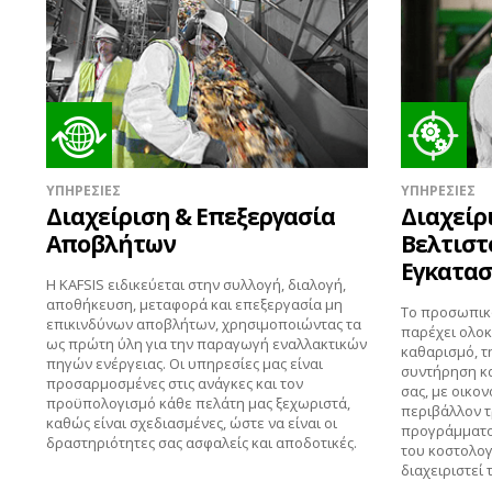
ΥΠΗΡΕΣΙΕΣ
ΥΠΗΡΕΣΙΕΣ
Διαχείριση & Επεξεργασία
Διαχείρ
Αποβλήτων
Βελτιστ
Εγκατα
Η KAFSIS ειδικεύεται στην συλλογή, διαλογή,
αποθήκευση, μεταφορά και επεξεργασία μη
Το προσωπικό
επικινδύνων αποβλήτων, χρησιμοποιώντας τα
παρέχει ολοκ
ως πρώτη ύλη για την παραγωγή εναλλακτικών
καθαρισμό, τ
πηγών ενέργειας. Οι υπηρεσίες μας είναι
συντήρηση κα
προσαρμοσμένες στις ανάγκες και τον
σας, με οικον
προϋπολογισμό κάθε πελάτη μας ξεχωριστά,
περιβάλλον τ
καθώς είναι σχεδιασμένες, ώστε να είναι οι
προγράμματος
δραστηριότητες σας ασφαλείς και αποδοτικές.
του κοστολογ
διαχειριστεί 