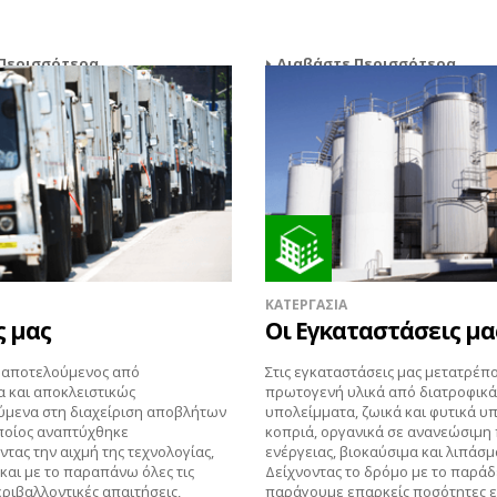
Περισσότερα
Διαβάστε Περισσότερα
ΚΑΤΕΡΓΑΣΙΑ
ς μας
Οι Εγκαταστάσεις μα
ς αποτελούμενος από
Στις εγκαταστάσεις μας μετατρέπ
α και αποκλειστικώς
πρωτογενή υλικά από διατροφικά
ύμενα στη διαχείριση αποβλήτων
υπολείμματα, ζωικά και φυτικά υ
ποίος αναπτύχθηκε
κοπριά, οργανικά σε ανανεώσιμη
τας την αιχμή της τεχνολογίας,
ενέργειας, βιοκαύσιμα και λιπάσμ
και με το παραπάνω όλες τις
Δείχνοντας το δρόμο με το παράδ
ριβαλλοντικές απαιτήσεις,
παράγουμε επαρκείς ποσότητες ε