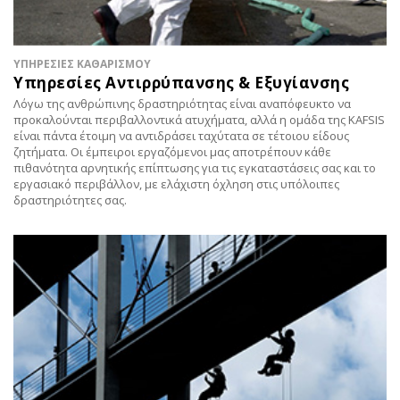
ΥΠΗΡΕΣΙΕΣ ΚΑΘΑΡΙΣΜΟΥ
Υπηρεσίες Αντιρρύπανσης & Εξυγίανσης
Λόγω της ανθρώπινης δραστηριότητας είναι αναπόφευκτο να
προκαλούνται περιβαλλοντικά ατυχήματα, αλλά η ομάδα της KAFSIS
είναι πάντα έτοιμη να αντιδράσει ταχύτατα σε τέτοιου είδους
ζητήματα. Οι έμπειροι εργαζόμενοι μας αποτρέπουν κάθε
πιθανότητα αρνητικής επίπτωσης για τις εγκαταστάσεις σας και το
εργασιακό περιβάλλον, με ελάχιστη όχληση στις υπόλοιπες
δραστηριότητες σας.