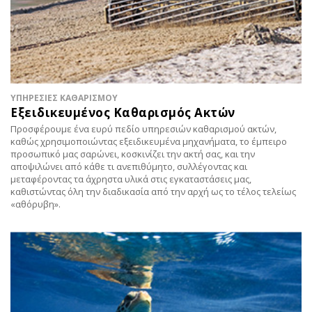
ΥΠΗΡΕΣΙΕΣ ΚΑΘΑΡΙΣΜΟΥ
Εξειδικευμένος Καθαρισμός Ακτών
Προσφέρουμε ένα ευρύ πεδίο υπηρεσιών καθαρισμού ακτών,
καθώς χρησιμοποιώντας εξειδικευμένα μηχανήματα, το έμπειρο
προσωπικό μας σαρώνει, κοσκινίζει την ακτή σας, και την
αποψιλώνει από κάθε τι ανεπιθύμητο, συλλέγοντας και
μεταφέροντας τα άχρηστα υλικά στις εγκαταστάσεις μας,
καθιστώντας όλη την διαδικασία από την αρχή ως το τέλος τελείως
«αθόρυβη».