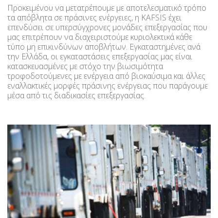
Προκειμένου να μετατρέπουμε με αποτελεσματικό τρόπο
τα απόβλητα σε πράσινες ενέργειες, η KAFSIS έχει
επενδύσει σε υπερσύγχρονες μονάδες επεξεργασίας που
μας επιτρέπουν να διαχειριστούμε κυριολεκτικά κάθε
τύπο μη επικινδύνων αποβλήτων. Εγκαταστημένες ανά
την Ελλάδα, οι εγκαταστάσεις επεξεργασίας μας είναι
κατασκευασμένες με στόχο την βιωσιμότητα
τροφοδοτούμενες με ενέργεια από βιοκαύσιμα και άλλες
εναλλακτικές μορφές πράσινης ενέργειας που παράγουμε
μέσα από τις διαδικασίες επεξεργασίας.