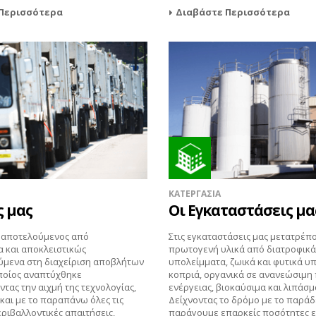
Περισσότερα
Διαβάστε Περισσότερα
ΚΑΤΕΡΓΑΣΙΑ
ς μας
Οι Εγκαταστάσεις μα
ς αποτελούμενος από
Στις εγκαταστάσεις μας μετατρέπ
α και αποκλειστικώς
πρωτογενή υλικά από διατροφικά
ύμενα στη διαχείριση αποβλήτων
υπολείμματα, ζωικά και φυτικά υ
ποίος αναπτύχθηκε
κοπριά, οργανικά σε ανανεώσιμη
τας την αιχμή της τεχνολογίας,
ενέργειας, βιοκαύσιμα και λιπάσμ
και με το παραπάνω όλες τις
Δείχνοντας το δρόμο με το παράδ
ριβαλλοντικές απαιτήσεις,
παράγουμε επαρκείς ποσότητες ε