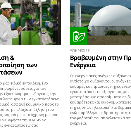
ΥΠΗΡΕΣΙΕΣ
ιση &
Βραβευμένη στην Π
οποίηση των
Ενέργεια
στάσεων
Οι ενεργειακές ανάγκες αυξάνοντα
αντίστοιχα αυξάνονται οι ανάγκες 
 μας ειδικά εκπαιδευμένο
καθαρές και πράσινες πηγές ενέργ
ληρωμένες λύσεις για τον
εγκαταστάσεις επεξεργασίας μας
ην εξοικονόμηση ενέργειας, την
μετατρέπουμε απορρίμματα σε βι
ι λειτουργία των εγκαταστάσεων
καθαρότερες και οικονομικότερες
ομικό, ασφαλή και φιλικό προς το
πηγές όπως ηλεκτρική και θερμικ
ρόπο, με ελάχιστη όχληση του
ενώ παράλληλα οι δραστηριότητε
 σας και με ταυτόχρονη μείωση
τροφοδοτούνται αποκλειστικά απ
ίου. Αφήστε την KAFSIS να
ενέργεια.
τις εγκαταστάσεις σας.