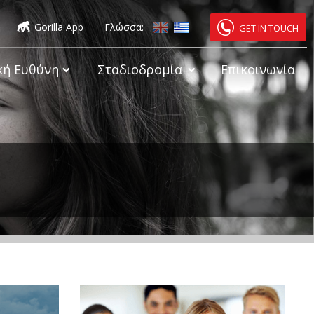
Gorilla App
Γλώσσα:
GET IN TOUCH
κή Ευθύνη
Σταδιοδρομία
Επικοινωνία