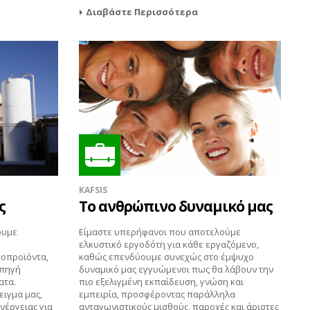
Διαβάστε Περισσότερα
KAFSIS
ς
Το ανθρώπινο δυναμικό μας
ουμε
Είμαστε υπερήφανοι που αποτελούμε
ελκυστικό εργοδότη για κάθε εργαζόμενο,
ποπροϊόντα,
καθώς επενδύουμε συνεχώς στο έμψυχο
 πηγή
δυναμικό μας εγγυώμενοι πως θα λάβουν την
ατα.
πιο εξελιγμένη εκπαίδευση, γνώση και
ειγμα μας,
εμπειρία, προσφέροντας παράλληλα
νέργειας για
ανταγωνιστικούς μισθούς, παροχές και άριστες