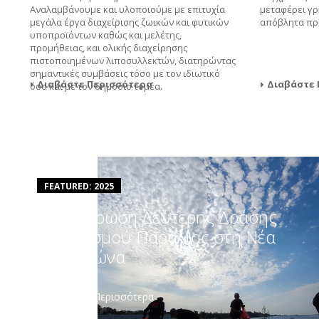
Αναλαμβάνουμε και υλοποιούμε με επιτυχία
μεταφέρει γρ
μεγάλα έργα διαχείρισης ζωικών και φυτικών
απόβλητα προ
υποπροϊόντων καθώς και μελέτης,
προμήθειας, και ολικής διαχείρησης
πιστοποιημένων λιποσυλλεκτών, διατηρώντας
σημαντικές συμβάσεις τόσο με τον ιδιωτικό
Διαβάστε Περισσότερα
Διαβάστε 
όσο και με τον δημόσιο τομέα.
FEATURED: 2025
Ολοκλήρωση Δεύτερης Δράσης
Καθαρισμού Παραλίας στη Νέα
Μηχανιώνα
Διαβάστε Περισσότερα