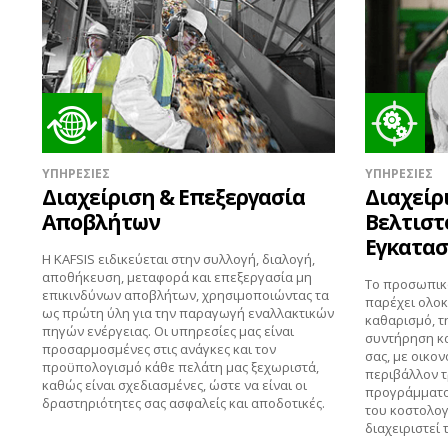
ΥΠΗΡΕΣΙΕΣ
ΥΠΗΡΕΣΙΕΣ
Διαχείριση & Επεξεργασία
Διαχείρ
Αποβλήτων
Βελτιστ
Εγκατα
Η KAFSIS ειδικεύεται στην συλλογή, διαλογή,
αποθήκευση, μεταφορά και επεξεργασία μη
Το προσωπικό
επικινδύνων αποβλήτων, χρησιμοποιώντας τα
παρέχει ολοκ
ως πρώτη ύλη για την παραγωγή εναλλακτικών
καθαρισμό, τ
πηγών ενέργειας. Οι υπηρεσίες μας είναι
συντήρηση κα
προσαρμοσμένες στις ανάγκες και τον
σας, με οικον
προϋπολογισμό κάθε πελάτη μας ξεχωριστά,
περιβάλλον τ
καθώς είναι σχεδιασμένες, ώστε να είναι οι
προγράμματος
δραστηριότητες σας ασφαλείς και αποδοτικές.
του κοστολογ
διαχειριστεί 