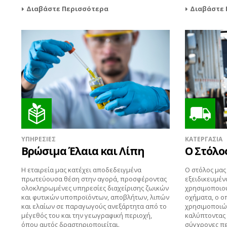
Διαβάστε Περισσότερα
Διαβάστε 
ΥΠΗΡΕΣΙΕΣ
ΚΑΤΕΡΓΑΣΙΑ
Βρώσιμα Έλαια και Λίπη
Ο Στόλο
Η εταιρεία μας κατέχει αποδεδειγμένα
Ο στόλος μα
πρωτεύουσα θέση στην αγορά, προσφέροντας
εξειδικευμέν
ολοκληρωμένες υπηρεσίες διαχείρισης ζωικών
χρησιμοποιο
και φυτικών υποπροϊόντων, αποβλήτων, λιπών
οχήματα, ο ο
και ελαίων σε παραγωγούς ανεξάρτητα από το
χρησιμοποιών
μέγεθός του και την γεωγραφική περιοχή,
καλύπτοντας 
όπου αυτός δραστηριοποιείται.
σύγχρονες πε