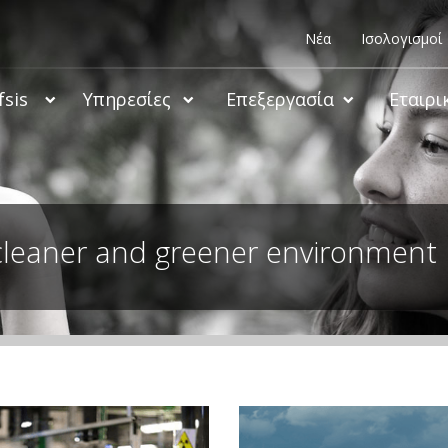
Νέα
Ισολογισμοί
fsis
Υπηρεσίες
Επεξεργασία
Εταιρι
cleaner and greener environment